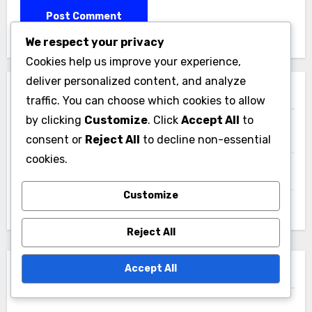
We respect your privacy
Cookies help us improve your experience,
deliver personalized content, and analyze
קישורים מהירים
traffic. You can choose which cookies to allow
by clicking
Customize
. Click
Accept All
to
אודותינו
consent or
Reject All
to decline non-essential
cookies.
פנה אלינו
Customize
פוסטים בבלוג
Reject All
Accept All
הפוסטים האחרונים