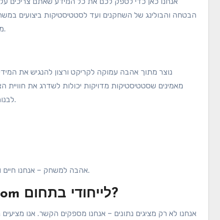
הבטחה והבולינג של השחקנים ועד לסטטיסטיקות ביצועים במשחק
מתחיל או מקצוען, לגשת לנתונים המדויקים והמעודכנים ביותר.
מאמינים שסטטיסטיקות מדויקות יכולות לשדרג את חוויית הצ
לבנות פלטפורמה שתספק את כל מה שאתם צריכים במקום אחד.
אהבה למשחק – אנחנו חיים ונושמים קריקט, ורוצים לשתף את התשוקה הזו עם כולם.
מה עושה את ecriturbulente.com לייחודי בתחום?